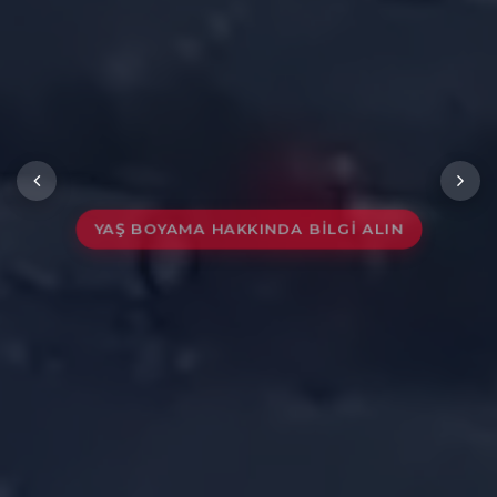
BILGI VE DENEYIMIN BULUŞTUĞU YERDESINIZ
MESA
METAL
BIZ KIMIZ?